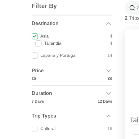
Filter By
2
Trip
Destination
Asia
4
Tailandia
4
España y Portugal
14
Price
€0
€0
Duration
7 Days
12 Days
Trip Types
Tai
Cultural
18