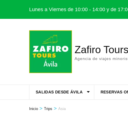
Saltar
Lunes a Viernes de 10:00 - 14:00 y de 17:0
al
contenido
(presiona
la
Zafiro Tours
tecla
Intro)
Agencia de viajes minori
SALIDAS DESDE ÁVILA
RESERVAS O
>
>
Inicio
Trips
Asia