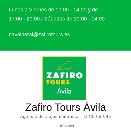
Saltar
Lunes a Viernes de 10:00 - 14:00 y de
al
17:00 - 20:00 / Sábados de 10:00 - 14:00
contenido
(presiona
navalperal@zafirotours.es
la
tecla
Intro)
Zafiro Tours Ávila
Agencia de viajes minorista – CICL.05-046
Llámanos