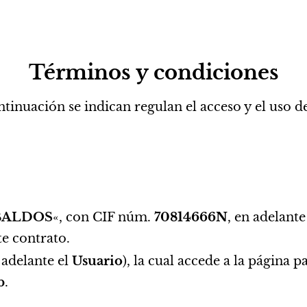
Términos y condiciones
tinuación se indican regulan el acceso y el uso d
BALDOS
«, con CIF núm.
70814666N
, en adelant
te contrato.
n adelante el
Usuario
), la cual accede a la página 
b
.