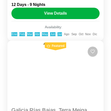
12 Days - 9 Nights
completo que combina cultura, historia, paisajes
View Details
y experiencias auténticas. Este viaje de 12 días
comienza en Bangkok, donde conocerás...
Asia
,
Tailandia
Availability:
1-9 People
Ene
Feb
Mar
Abr
May
Jun
Jul
Ago
Sep
Oct
Nov
Dic
Featured
Galicia Rías Bajas, Terra Meiga