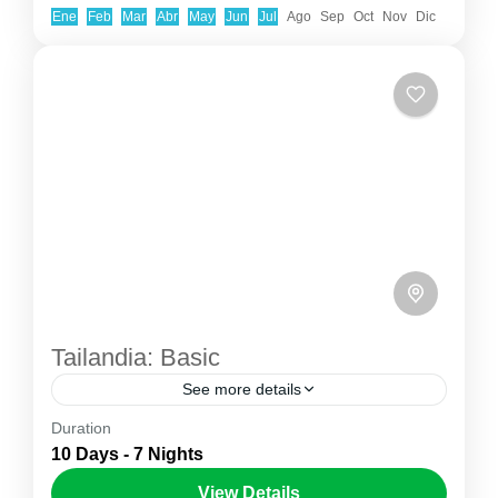
1-9 People
Ene
Feb
Mar
Abr
May
Jun
Jul
Ago
Sep
Oct
Nov
Dic
Tailandia: Basic
See more details
Duration
Descubre Tailandia en un itinerario completo
10 Days - 7 Nights
que combina la esencia cultural del país con
View Details