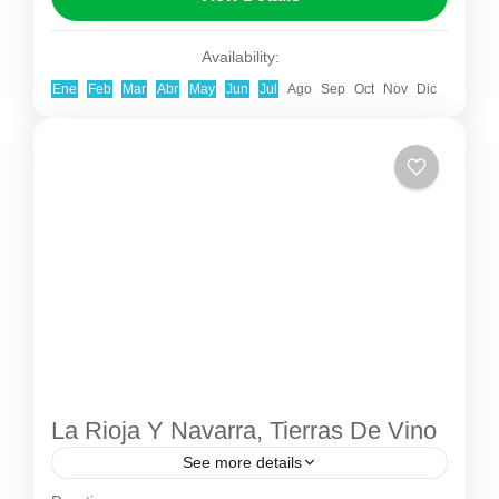
sus templos más emblemáticos, antiguas
capitales y paisajes del norte. Este...
Asia
,
Tailandia
Availability:
1-9 People
Ene
Feb
Mar
Abr
May
Jun
Jul
Ago
Sep
Oct
Nov
Dic
La Rioja Y Navarra, Tierras De Vino
See more details