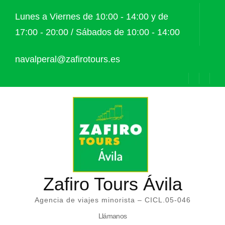
Saltar
Lunes a Viernes de 10:00 - 14:00 y de
al
17:00 - 20:00 / Sábados de 10:00 - 14:00
contenido
(presiona
navalperal@zafirotours.es
la
tecla
Intro)
Zafiro Tours Ávila
Agencia de viajes minorista – CICL.05-046
Llámanos