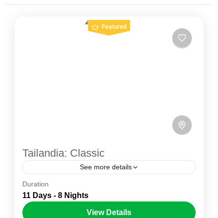
Featured
Tailandia: Classic
See more details
Duration
Descubre Tailandia en un recorrido completo
11 Days - 8 Nights
que combina la energía de Bangkok con
View Details
algunos de los destinos más emblemáticos del