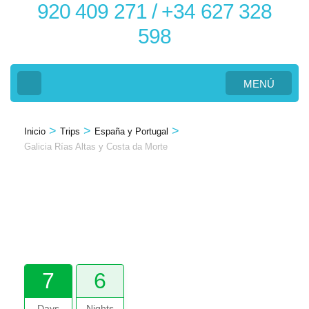
920 409 271 / +34 627 328
598
MENÚ
>
>
>
Inicio
Trips
España y Portugal
Gallery
Galicia Rías Altas y Costa da Morte
Galicia Rías Altas y
Costa da Morte
7
6
Days
Nights