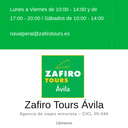
Saltar
Lunes a Viernes de 10:00 - 14:00 y de
al
17:00 - 20:00 / Sábados de 10:00 - 14:00
contenido
(presiona
navalperal@zafirotours.es
la
tecla
Intro)
Zafiro Tours Ávila
Agencia de viajes minorista – CICL.05-046
Llámanos