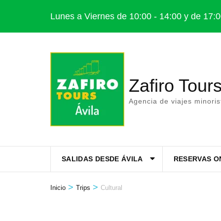
Saltar
Lunes a Viernes de 10:00 - 14:00 y de 17:0
al
contenido
(presiona
la
Zafiro Tours
tecla
Intro)
Agencia de viajes minori
SALIDAS DESDE ÁVILA
RESERVAS O
>
>
Inicio
Trips
Cultural