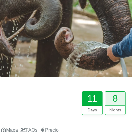
11
8
Days
Nights
Mapa
FAQs
Precio