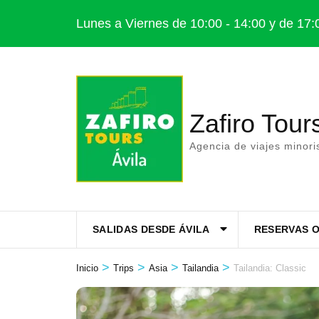
Saltar
Lunes a Viernes de 10:00 - 14:00 y de 17:
al
contenido
(presiona
la
Zafiro Tour
tecla
Intro)
Agencia de viajes minor
SALIDAS DESDE ÁVILA
RESERVAS O
>
>
>
>
Inicio
Trips
Asia
Tailandia
Tailandia: Classic