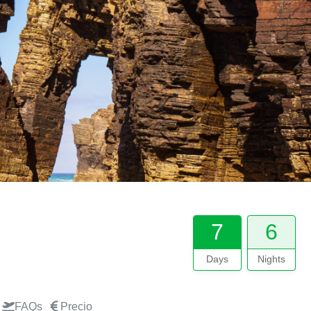
7
6
Days
Nights
FAQs
Precio