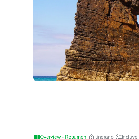
A Mariña Lucense
Overview - Resumen
Itinerario
Incluye